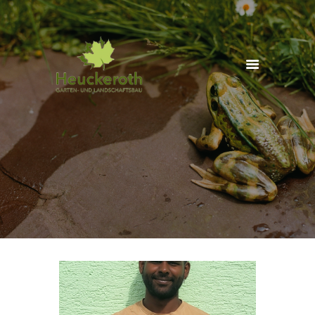
Start
Wir über
uns
Leistungen
Partner
Jobs
Kontakt