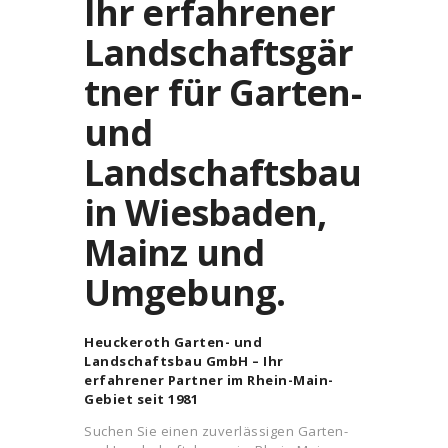
Ihr erfahrener
n
a
Landschaftsgär
t
i
tner für Garten-
v
e
und
:
Landschaftsbau
in Wiesbaden,
Mainz und
Umgebung.
Heuckeroth Garten- und
Landschaftsbau GmbH – Ihr
erfahrener Partner im Rhein-Main-
Gebiet seit 1981
Suchen Sie einen zuverlässigen Garten-