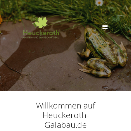
Start
Wir über
uns
Leistungen
Partner
Jobs
Kontakt
Willkommen auf
Heuckeroth-
Galabau.de