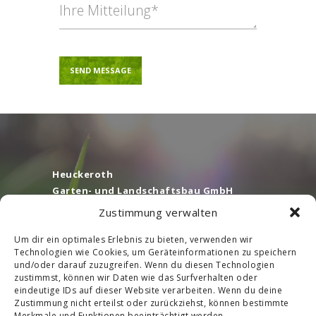
A
l
t
e
r
n
Heuckeroth
a
Garten- und Landschaftsbau GmbH
t
Ogelweg 11 A
i
Zustimmung verwalten
55252 Mainz-Kastel / Wiesbaden
v
e
Tel.
06134 / 6 26 16
Um dir ein optimales Erlebnis zu bieten, verwenden wir
:
Technologien wie Cookies, um Geräteinformationen zu speichern
Fax. 06134/ 6 37 72
und/oder darauf zuzugreifen. Wenn du diesen Technologien
zustimmst, können wir Daten wie das Surfverhalten oder
www.heuckeroth-galabau.de
eindeutige IDs auf dieser Website verarbeiten. Wenn du deine
info@heuckeroth-galabau.de
Zustimmung nicht erteilst oder zurückziehst, können bestimmte
Merkmale und Funktionen beeinträchtigt werden.