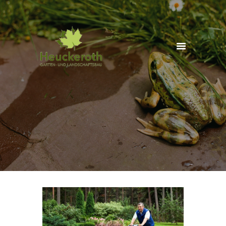
Start
Wir über
uns
Leistungen
Partner
Jobs
Kontakt