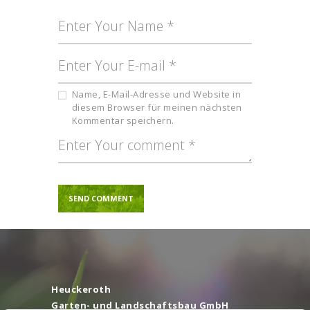
Name, E-Mail-Adresse und Website in
diesem Browser für meinen nächsten
Kommentar speichern.
A
l
t
e
r
n
Heuckeroth
a
Garten- und Landschaftsbau GmbH